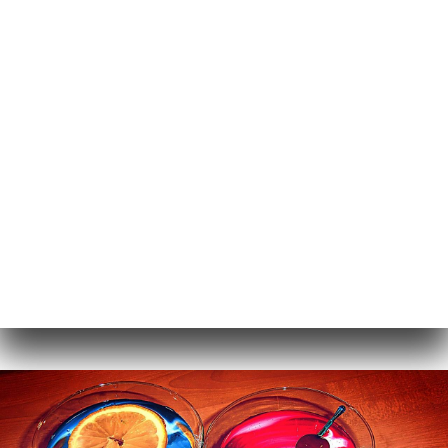
CS
NABÍDKA
/
DOMŮ
GALERIE
Galerie