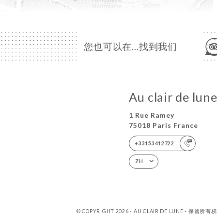
您也可以在…找到我们
Au clair de lun
1 Rue Ramey
75018 Paris France
+33153412722
ZH
© COPYRIGHT 2026 - AU CLAIR DE LUNE - 保留所有