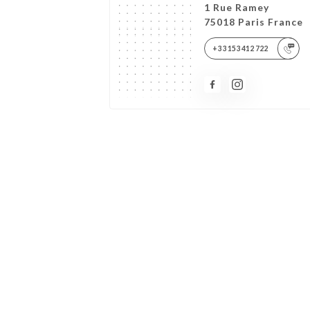
1 Rue Ramey
75018 Paris France
+33153412722