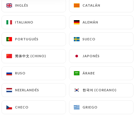
INGLÉS
INGLÉS
CATALÁN
CATALÁN
ES
MENÚ
ITALIANO
ITALIANO
ALEMÁN
ALEMÁN
PORTUGUÉS
PORTUGUÉS
SUECO
SUECO
简体中文 (CHINO)
简体中文 (CHINO)
JAPONÉS
JAPONÉS
/
INICIO
RESEÑAS
Reseñas
RUSO
RUSO
ÁRABE
ÁRABE
한국어 (COREANO)
한국어 (COREANO)
NEERLANDÉS
NEERLANDÉS
9 Reseñas sobre Uniiti
CHECO
CHECO
GRIEGO
GRIEGO
4.2 / 5
Marinella