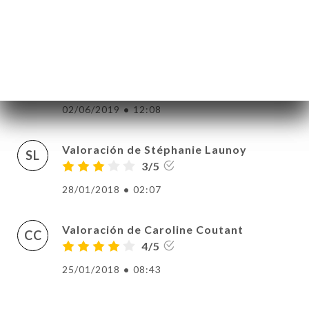
recommande
ERÍA
14/06/2019
•
09:31
EÑA
NÚ
Valoración de Eva Yang
EY
ACTO
4/5
02/06/2019
•
12:08
Valoración de Stéphanie Launoy
SL
3/5
28/01/2018
•
02:07
Valoración de Caroline Coutant
CC
4/5
25/01/2018
•
08:43