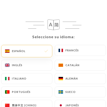
https://clairdeluneparis.fr
corrigiera, actualizara
o suprimiera, identificándose de forma precisa con
una copia de un documento de identidad (carné de
identidad o pasaporte).
Las solicitudes de supresión de Datos Personales
Seleccione su idioma:
Seleccione su idioma:
estarán sujetas a las obligaciones impuestas a
https://clairdeluneparis.fr
por la ley, en
FRANCÉS
FRANCÉS
ESPAÑOL
ESPAÑOL
particular en materia de conservación o archivo de
documentos. Por último, los Usuarios de
https://clairdeluneparis.fr
pueden presentar una
INGLÉS
INGLÉS
CATALÁN
CATALÁN
reclamación ante las autoridades de control, y en
particular ante la CNIL
ITALIANO
ITALIANO
ALEMÁN
ALEMÁN
(
https://www.cnil.fr/fr/plaintes
).
PORTUGUÉS
PORTUGUÉS
SUECO
SUECO
7.4 No comunicación de los datos personales
https://clairdeluneparis.fr
se abstiene de tratar,
简体中文 (CHINO)
简体中文 (CHINO)
JAPONÉS
JAPONÉS