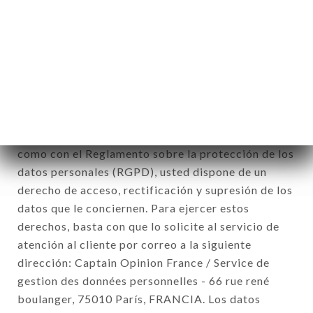
Datos recogidos con el fin de enviar ofertas
comerciales relativas a la marca AU CLAIR DE
LUNE. Los datos recogidos podrán ser tratados
por el conjunto de las filiales y subfiliales de la
sociedad.
De conformidad con la ley Informática y Libertad
del 6 de enero de 1978 y modificada en 2004, así
como con el Reglamento sobre la protección de los
datos personales (RGPD), usted dispone de un
derecho de acceso, rectificación y supresión de los
datos que le conciernen. Para ejercer estos
derechos, basta con que lo solicite al servicio de
atención al cliente por correo a la siguiente
dirección: Captain Opinion France / Service de
gestion des données personnelles - 66 rue rené
boulanger, 75010 París, FRANCIA. Los datos